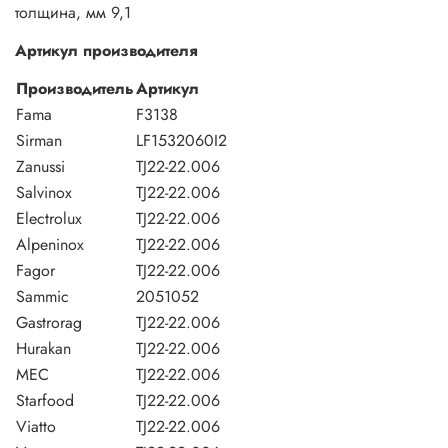
толщина, мм 9,1
Артикул производителя
Производитель
Артикул
Fama
F3138
Sirman
LF1532060I2
Zanussi
TJ22-22.006
Salvinox
TJ22-22.006
Electrolux
TJ22-22.006
Alpeninox
TJ22-22.006
Fagor
TJ22-22.006
Sammic
2051052
Gastrorag
TJ22-22.006
Hurakan
TJ22-22.006
MEC
TJ22-22.006
Starfood
TJ22-22.006
Viatto
TJ22-22.006