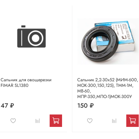
Сальник для овощерезки
Сальник 2,2-30х52 (МИМ-600,
FIMAR SL1380
МОК-300,150,125), ТММ-1М,
МВ-60,
МПР-350,МПО-1)МОК-300У
47 ₽
150 ₽