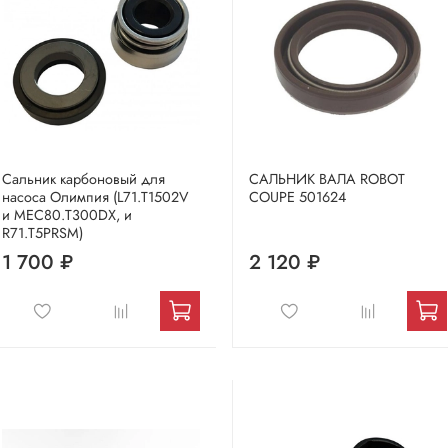
Сальник карбоновый для
САЛЬНИК ВАЛА ROBOT
насоса Олимпия (L71.T1502V
COUPE 501624
и MEC80.Т300DХ, и
R71.T5PRSM)
1 700 ₽
2 120 ₽