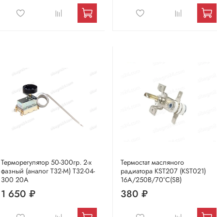
Терморегулятор 50-300гр. 2-х
Термостат масляного
фазный (аналог Т32-М) T32-04-
радиатора KST207 (KST021)
300 20А
16А/250В/70°C(SB)
1 650 ₽
380 ₽