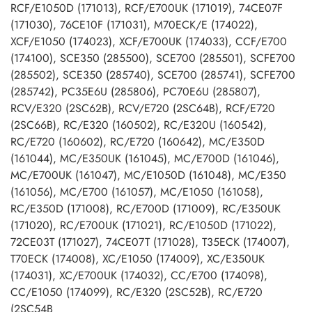
RCF/E1050D (171013), RCF/E700UK (171019), 74CE07F
(171030), 76CE10F (171031), M70ECK/E (174022),
XCF/E1050 (174023), XCF/E700UK (174033), CCF/E700
(174100), SCE350 (285500), SCE700 (285501), SCFE700
(285502), SCE350 (285740), SCE700 (285741), SCFE700
(285742), PC35E6U (285806), PC70E6U (285807),
RCV/E320 (2SC62B), RCV/E720 (2SC64B), RCF/E720
(2SC66B), RC/E320 (160502), RC/E320U (160542),
RC/E720 (160602), RC/E720 (160642), MC/E350D
(161044), MC/E350UK (161045), MC/E700D (161046),
MC/E700UK (161047), MC/E1050D (161048), MC/E350
(161056), MC/E700 (161057), MC/E1050 (161058),
RC/E350D (171008), RC/E700D (171009), RC/E350UK
(171020), RC/E700UK (171021), RC/E1050D (171022),
72CE03T (171027), 74CE07T (171028), T35ECK (174007),
T70ECK (174008), XC/E1050 (174009), XC/E350UK
(174031), XC/E700UK (174032), CC/E700 (174098),
CC/E1050 (174099), RC/E320 (2SC52B), RC/E720
(2SC54B