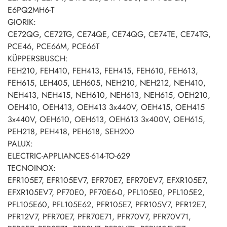
E6PQ2MH6-T
GIORIK:
CE72QG, CE72TG, CE74QE, CE74QG, CE74TE, CE74TG,
PCE46, PCE66M, PCE66T
KÜPPERSBUSCH:
FEH210, FEH410, FEH413, FEH415, FEH610, FEH613,
FEH615, LEH405, LEH605, NEH210, NEH212, NEH410,
NEH413, NEH415, NEH610, NEH613, NEH615, OEH210,
OEH410, OEH413, OEH413 3x440V, OEH415, OEH415
3x440V, OEH610, OEH613, OEH613 3x400V, OEH615,
PEH218, PEH418, PEH618, SEH200
PALUX:
ELECTRIC-APPLIANCES-614-TO-629
TECNOINOX:
EFR105E7, EFR105EV7, EFR70E7, EFR70EV7, EFXR105E7,
EFXR105EV7, PF70E0, PF70E6-0, PFL105E0, PFL105E2,
PFL105E60, PFL105E62, PFR105E7, PFR105V7, PFR12E7,
PFR12V7, PFR70E7, PFR70E71, PFR70V7, PFR70V71,