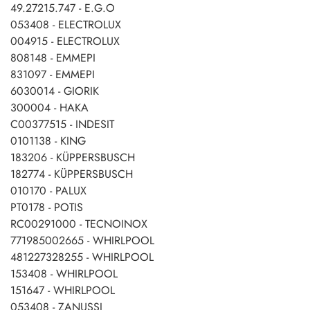
49.27215.747 - E.G.O
053408 - ELECTROLUX
004915 - ELECTROLUX
808148 - EMMEPI
831097 - EMMEPI
6030014 - GIORIK
300004 - HAKA
C00377515 - INDESIT
0101138 - KING
183206 - KÜPPERSBUSCH
182774 - KÜPPERSBUSCH
010170 - PALUX
PT0178 - POTIS
RC00291000 - TECNOINOX
771985002665 - WHIRLPOOL
481227328255 - WHIRLPOOL
153408 - WHIRLPOOL
151647 - WHIRLPOOL
053408 - ZANUSSI