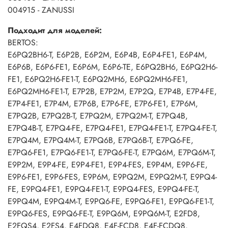
004915 - ZANUSSI
Подходит для моделей:
BERTOS:
E6PQ2BH6-T, E6P2B, E6P2M, E6P4B, E6P4-FE1, E6P4M,
E6P6B, E6P6-FE1, E6P6M, E6P6-TE, E6PQ2BH6, E6PQ2H6-
FE1, E6PQ2H6-FE1-T, E6PQ2MH6, E6PQ2MH6-FE1,
E6PQ2MH6-FE1-T, E7P2B, E7P2M, E7P2Q, E7P4B, E7P4-FE,
E7P4-FE1, E7P4M, E7P6B, E7P6-FE, E7P6-FE1, E7P6M,
E7PQ2B, E7PQ2B-T, E7PQ2M, E7PQ2M-T, E7PQ4B,
E7PQ4B-T, E7PQ4-FE, E7PQ4-FE1, E7PQ4-FE1-T, E7PQ4-FE-T,
E7PQ4M, E7PQ4M-T, E7PQ6B, E7PQ6B-T, E7PQ6-FE,
E7PQ6-FE1, E7PQ6-FE1-T, E7PQ6-FE-T, E7PQ6M, E7PQ6M-T,
E9P2M, E9P4-FE, E9P4-FE1, E9P4-FES, E9P4M, E9P6-FE,
E9P6-FE1, E9P6-FES, E9P6M, E9PQ2M, E9PQ2M-T, E9PQ4-
FE, E9PQ4-FE1, E9PQ4-FE1-T, E9PQ4-FES, E9PQ4-FE-T,
E9PQ4M, E9PQ4M-T, E9PQ6-FE, E9PQ6-FE1, E9PQ6-FE1-T,
E9PQ6-FES, E9PQ6-FE-T, E9PQ6M, E9PQ6M-T, E2FD8,
E2FQS4, E2FS4, E4FDQ8, E4F-FCD8, E4F-FCDQ8,