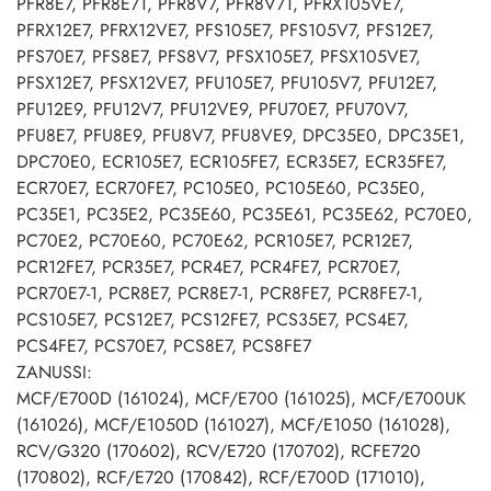
PFR8E7, PFR8E71, PFR8V7, PFR8V71, PFRX105VE7,
PFRX12E7, PFRX12VE7, PFS105E7, PFS105V7, PFS12E7,
PFS70E7, PFS8E7, PFS8V7, PFSX105E7, PFSX105VE7,
PFSX12E7, PFSX12VE7, PFU105E7, PFU105V7, PFU12E7,
PFU12E9, PFU12V7, PFU12VE9, PFU70E7, PFU70V7,
PFU8E7, PFU8E9, PFU8V7, PFU8VE9, DPC35E0, DPC35E1,
DPC70E0, ECR105E7, ECR105FE7, ECR35E7, ECR35FE7,
ECR70E7, ECR70FE7, PC105E0, PC105E60, PC35E0,
PC35E1, PC35E2, PC35E60, PC35E61, PC35E62, PC70E0,
PC70E2, PC70E60, PC70E62, PCR105E7, PCR12E7,
PCR12FE7, PCR35E7, PCR4E7, PCR4FE7, PCR70E7,
PCR70E7-1, PCR8E7, PCR8E7-1, PCR8FE7, PCR8FE7-1,
PCS105E7, PCS12E7, PCS12FE7, PCS35E7, PCS4E7,
PCS4FE7, PCS70E7, PCS8E7, PCS8FE7
ZANUSSI:
MCF/E700D (161024), MCF/E700 (161025), MCF/E700UK
(161026), MCF/E1050D (161027), MCF/E1050 (161028),
RCV/G320 (170602), RCV/E720 (170702), RCFE720
(170802), RCF/E720 (170842), RCF/E700D (171010),