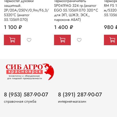
Термостат духовки
Термоограничитель
Термор
защитный.
SP041FAG 324 гр.(аналог
RM FS 
2Р/20А/250V/0,9m/F6,3/
EGO 55.13569.070 320*С
м/S320 
S320°С (аналог
для ЭП, ШЖЭ, ЭСК,,
55.1356
55.13569.070)
пароконв АБАТ)
1 100 ₽
1 400 ₽
980 
8 (953) 587-90-07
8 (391) 287-90-07
справочная служба
интернет-магазин