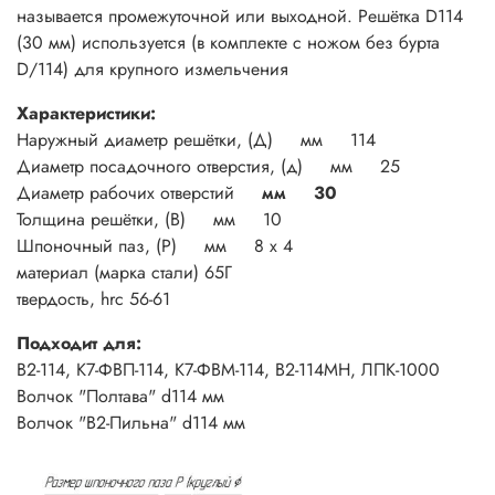
называется промежуточной или выходной. Решётка D114
(30 мм) используется (в комплекте с ножом без бурта
D/114) для крупного измельчения
Характеристики:
Наружный диаметр решётки, (Д) мм 114
Диаметр посадочного отверстия, (д) мм 25
Диаметр рабочих отверстий
мм 30
Толщина решётки, (В) мм 10
Шпоночный паз, (Р) мм 8 х 4
материал (марка стали) 65Г
твердость, hrc 56-61
Подходит для:
В2-114, К7-ФВП-114, К7-ФВМ-114, В2-114МН, ЛПК-1000
Волчок "Полтава" d114 мм
Волчок "В2-Пильна" d114 мм