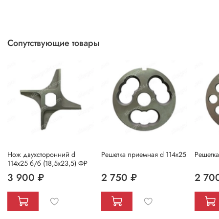
Сопутствующие товары
Нож двухсторонний d
Решетка приемная d 114х25
Решетка
114х25 б/б (18,5х23,5) ФР
3 900 ₽
2 750 ₽
2 70