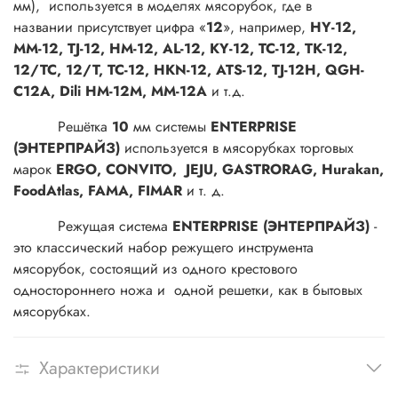
мм), используется в моделях мясорубок, где в
названии присутствует цифра «
12
», например,
HY-12,
ММ-12, TJ-12, HM-12, AL-12, KY-12, TC-12, TK-12,
12/TC, 12/T, TC-12, HKN-12, ATS-12, TJ-12H, QGH-
C12A, Dili HM-12M, MM-12A
и т.д.
Решётка
10
мм системы
ENTERPRISE
(ЭНТЕРПРАЙЗ)
используется в мясорубках торговых
марок
ERGO, CONVITO, JEJU, GASTRORAG, Hurakan,
FoodAtlas, FAMA, FIMAR
и т. д.
Режущая система
ENTERPRISE (ЭНТЕРПРАЙЗ)
-
это классический набор режущего инструмента
мясорубок, состоящий из одного крестового
одностороннего ножа и одной решетки, как в бытовых
мясорубках.
Характеристики