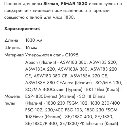
Полотно для пилы
Sirman, FIMAR 1830
используется на
предприятиях пищевой промышленности и торговли
совместно с пилой для мяса 1830.
Характеристики:
Длина
1830 мм
Ширина
16 мм
Материал
Углеродистая сталь C1095
Apach (Италия) - ASW183 380, ASW183 220,
ASW183A 220, ASW183A 380, ASW183 220
CE, ASW183 380 CE, ASW183A 220 CE,
ASW183A 380 CEAurea (Италия) - SO/M-A 230,
SO/M-A 400Cozum (Турция) - EKT 1Eksi (Китай) -
Модель
ESP-1830Everest (Италия) - SO 18 EFama
пилы
(Италия) - 1830 230 FSGM 102, 1830 230/400
FSG 102, 230/400 FSG 103, 1830 230 FSGM
103Fimar (Италия) - SE/1830 400, SE/1830,
SE/1830/P 400, SE/1830/PKitcherama (Китай) -