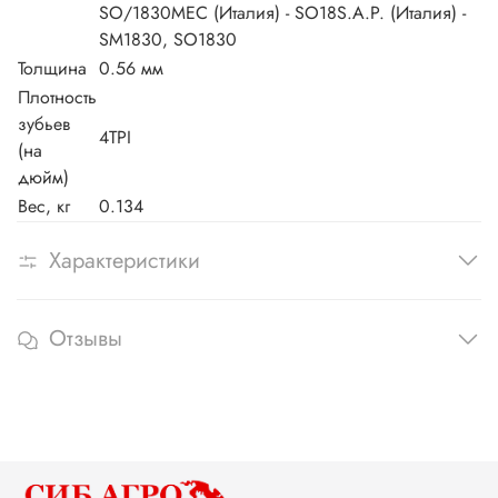
SO/1830MEC (Италия) - SO18S.A.P. (Италия) -
SM1830, SO1830
Толщина
0.56 мм
Плотность
зубьев
4TPI
(на
дюйм)
Вес, кг
0.134
Характеристики
Отзывы