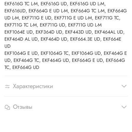
EKF616G TC L-M, EKF616G UD, EKF616G UD L-M,
EKF616UD, EKF664G E UD L-M, EKF664G TC L-M, EKF664G
UD L-M, EKF711G E UD, EKF711G E UD L-M, EKF711G TC,
EKF711G TC L-M, EKF711G UD, EKF711G UD L-M
EKF1064E UD, EKF364D UD, EKF443D UD, EKF464AL UD,
EKF464D AL UD, EKF464D UD, EKF664.3E UD, EKF664E
UD
EKF1064G E UD, EKF1064G TC, EKF1064G UD, EKF464G E
UD, EKF464G TC, EKF464G UD, EKF664G E UD, EKF664G
TC, EKF664G UD
Характеристики
Отзывы