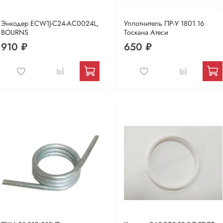
Энкодер ECW1J-C24-AC0024L,
Уплотнитель ПР-У 1801.16
BOURNS
Тоскана Атеси
910 ₽
650 ₽