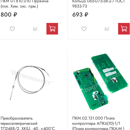
ПКМ 01.810.010 Пружина
Кольцо 065-075-58-2-7 ГОСТ
(пок. Хим. окс. прм.)
9833-73
800 ₽
693 ₽
Преобразователь
ПКМ.02.131.000 Плата
термоэлектрический
контроллера АПК6(10)-1/1
ТП2488/2, ХК(L), -40..+400°С,
(Плата контроллера ПКА-М )