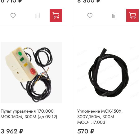
6 710 ₽
8 300 ₽
Пульт управления 170.000
Уплотнение МОК-150У,
МОК-150М, 300М (до 09.12)
300У,150М, 300М
МОО-1.17.003
3 962 ₽
570 ₽