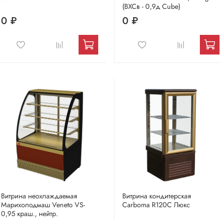
(ВХСв - 0,9д Сube)
0 ₽
0 ₽
Витрина неохлаждаемая
Витрина кондитерская
Марихолодмаш Veneto VS-
Carboma R120C Люкс
0,95 краш., нейтр.