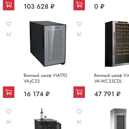
103 628 ₽
0 ₽
Винный шкаф VIATTO
Винный шкаф VI
VA-JC23
VA-WC33CDL
16 174 ₽
47 791 ₽