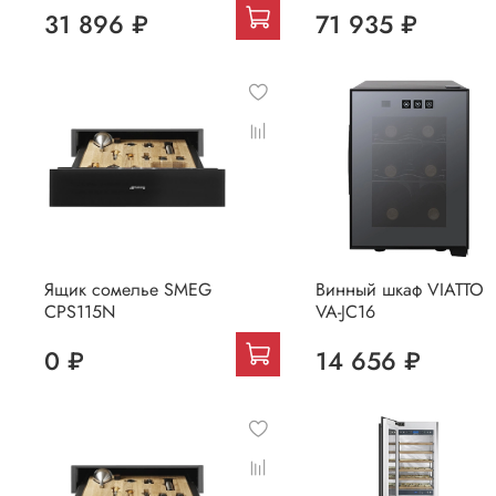
31 896 ₽
71 935 ₽
Ящик сомелье SMEG
Винный шкаф VIATTO
CPS115N
VA-JC16
0 ₽
14 656 ₽