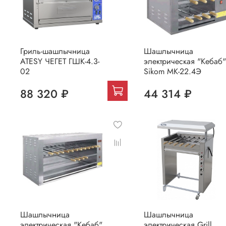
Гриль-шашлычница
Шашлычница
ATESY ЧЕГЕТ ГШК-4.3-
электрическая "Кебаб"
02
Sikom МК-22.4Э
88 320 ₽
44 314 ₽
Шашлычница
Шашлычница
электрическая "Кебаб"
электрическая Grill