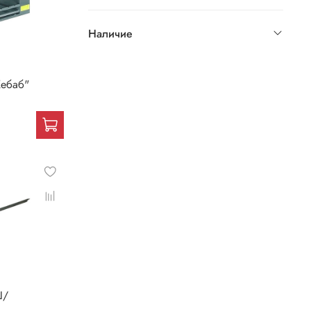
Наличие
Кебаб"
Ш/