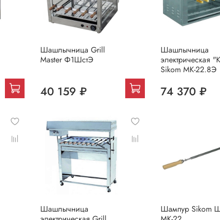
Шашлычница Grill
Шашлычница
Master Ф1ШстЭ
электрическая "
Sikom МК-22.8Э
40 159 ₽
74 370 ₽
Шашлычница
Шампур Sikom 
электрическая Grill
МК-22