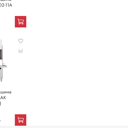
02-11A
ашина
 AK
)
₽